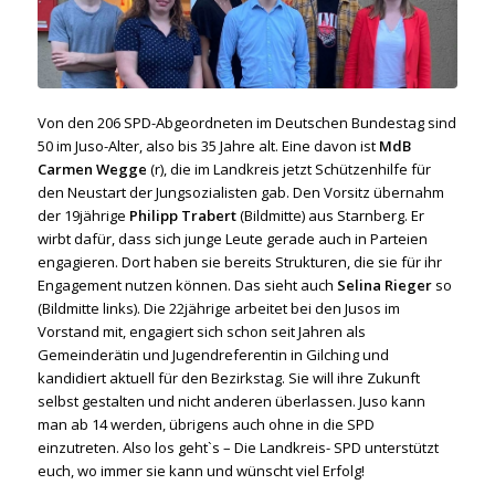
Von den 206 SPD-Abgeordneten im Deutschen Bundestag sind
50 im Juso-Alter, also bis 35 Jahre alt. Eine davon ist
MdB
Carmen Wegge
(r), die im Landkreis jetzt Schützenhilfe für
den Neustart der Jungsozialisten gab. Den Vorsitz übernahm
der 19jährige
Philipp Trabert
(Bildmitte) aus Starnberg. Er
wirbt dafür, dass sich junge Leute gerade auch in Parteien
engagieren. Dort haben sie bereits Strukturen, die sie für ihr
Engagement nutzen können. Das sieht auch
Selina Rieger
so
(Bildmitte links). Die 22jährige arbeitet bei den Jusos im
Vorstand mit, engagiert sich schon seit Jahren als
Gemeinderätin und Jugendreferentin in Gilching und
kandidiert aktuell für den Bezirkstag. Sie will ihre Zukunft
selbst gestalten und nicht anderen überlassen. Juso kann
man ab 14 werden, übrigens auch ohne in die SPD
einzutreten. Also los geht`s – Die Landkreis- SPD unterstützt
euch, wo immer sie kann und wünscht viel Erfolg!