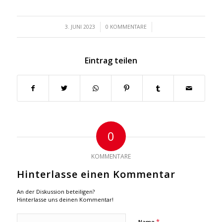
/
/
3. JUNI 2023
0 KOMMENTARE
Eintrag teilen
0
KOMMENTARE
Hinterlasse einen Kommentar
An der Diskussion beteiligen?
Hinterlasse uns deinen Kommentar!
*
Name