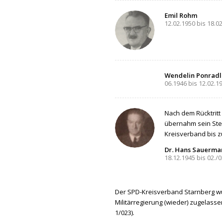
Emil Rohm
12.02.1950 bis 18.0
Wendelin Ponradl
06.1946 bis 12.02.1
Nach dem Rücktritt
übernahm sein Stel
Kreisverband bis z
Dr. Hans Sauerma
18.12.1945 bis 02./
Der SPD-Kreisverband Starnberg w
Militärregierung (wieder) zugelass
1/023).