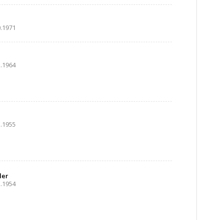
0.1971
5.1964
3.1955
ler
1.1954