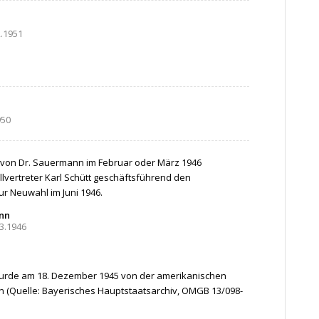
2.1951
950
 von Dr. Sauermann im Februar oder März 1946
lvertreter Karl Schütt geschäftsführend den
ur Neuwahl im Juni 1946.
nn
03.1946
urde am 18. Dezember 1945 von der amerikanischen
en (Quelle: Bayerisches Hauptstaatsarchiv, OMGB 13/098-