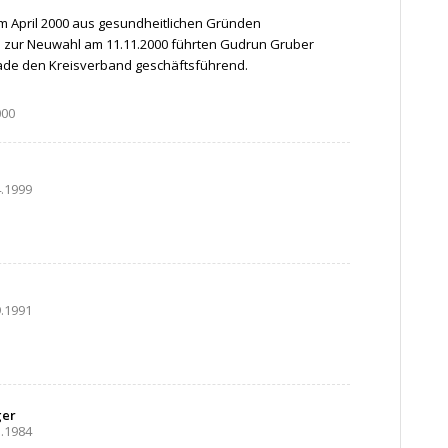
im April 2000 aus gesundheitlichen Gründen
s zur Neuwahl am 11.11.2000 führten Gudrun Gruber
hade den Kreisverband geschäftsführend.
000
4.1999
9.1991
ger
1.1984